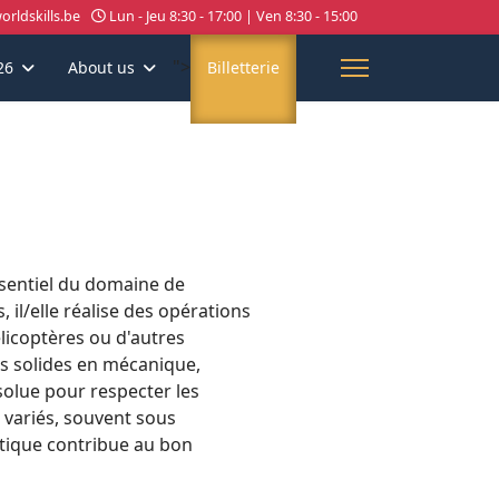
rldskills.be
Lun - Jeu 8:30 - 17:00 | Ven 8:30 - 15:00
">
26
About us
Billetterie
ssentiel du domaine de
s, il/elle réalise des opérations
élicoptères ou d'autres
s solides en mécanique,
solue pour respecter les
 variés, souvent sous
utique contribue au bon