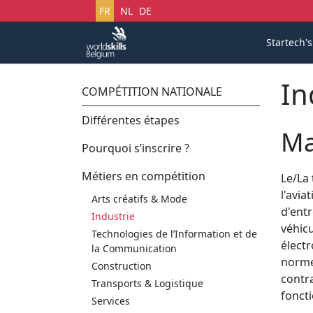
Sélectionnez votre langue
FR
NL
DE
Startech'
In
COMPÉTITION NATIONALE
Différentes étapes
Ma
Pourquoi s’inscrire ?
Métiers en compétition
Le/La
l'avia
Arts créatifs & Mode
d'entr
Industrie
véhic
Technologies de l’Information et de
élect
la Communication
norme
Construction
contr
Transports & Logistique
fonct
Services