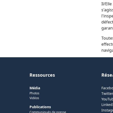
Il/Ell
s'agis
l'insp
défect
garant
Toutes
effect
naviga
Ressources
Rése
Média
Faceb
Photos
Twitter
Vidéos
YouTu
Linked
Publications
Insta
Communiqués de presse