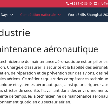
+32 81 40 86 10
info@wo
s Days
Compétition nationale
WorldSkills Shanghai 20
dustrie
intenance aéronautique
 technicien.ne de maintenance aéronautique est un pilier e
tion. Chargé.e d'assurer la sécurité et la fiabilité des aéronef
etien, de réparation et de prévention sur des avions, des h
ules aériens. Ce métier requiert des compétences technique
ronique et systèmes aéronautiques, ainsi qu'une rigueur ab
s strictes de sécurité. Travaillant dans des environnements
ainte de temps, le/la technicien.ne de maintenance aérona
ionnement quotidien du secteur aérien.