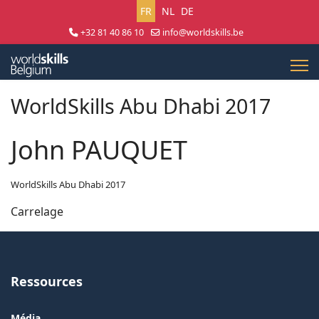
Sélectionnez votre langue
FR
NL
DE
+32 81 40 86 10
info@worldskills.be
Lun - Jeu 8:30 - 17:00 | Ven 8:30 - 15:00
WorldSkills Abu Dhabi 2017
John PAUQUET
WorldSkills Abu Dhabi 2017
Carrelage
Ressources
Média