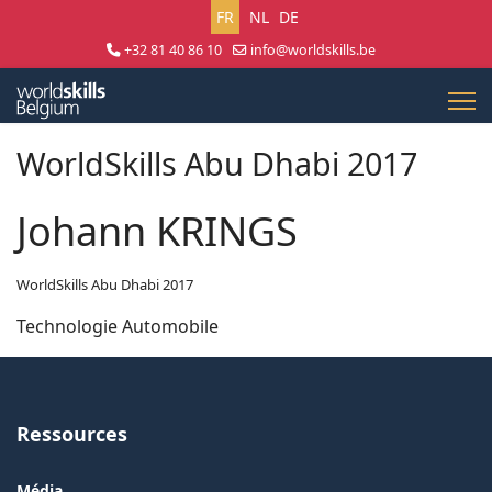
Sélectionnez votre langue
FR
NL
DE
+32 81 40 86 10
info@worldskills.be
Lun - Jeu 8:30 - 17:00 | Ven 8:30 - 15:00
WorldSkills Abu Dhabi 2017
Johann KRINGS
WorldSkills Abu Dhabi 2017
Technologie Automobile
Ressources
Média