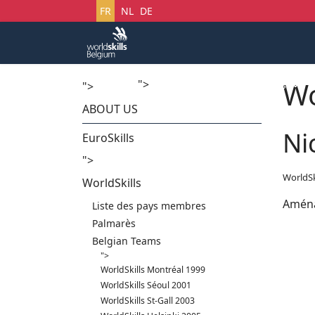
Sélectionnez votre langue
FR
NL
DE
Wo
">
Accueil
Startech's Days
">
ABOUT US
Ni
EuroSkills
">
WorldSk
WorldSkills
Aména
Liste des pays membres
Palmarès
Belgian Teams
">
WorldSkills Montréal 1999
WorldSkills Séoul 2001
WorldSkills St-Gall 2003