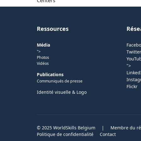
Centers
Ressources
Rése
Média
Faceb
">
Twitter
Photos
YouTu
Vidéos
">
Linked
Publications
Insta
Communiqués de presse
Flickr
Identité visuelle & Logo
© 2025 WorldSkills Belgium
|
Membre du rés
Politique de confidentialité
Contact