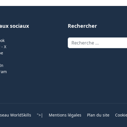
aux sociaux
Rechercher
Rechercher
ook
 - X
be
In
gram
eau WorldSkills
">
|
Mentions légales
Plan du site
Cooki