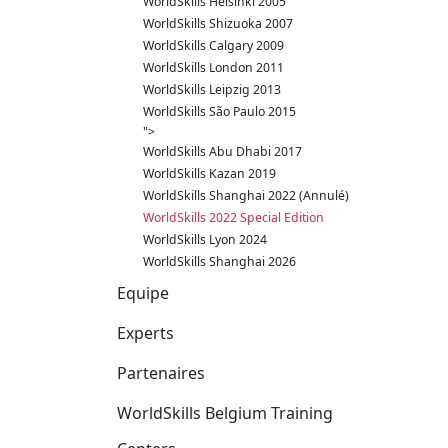
WorldSkills Helsinki 2005
WorldSkills Shizuoka 2007
WorldSkills Calgary 2009
WorldSkills London 2011
WorldSkills Leipzig 2013
WorldSkills São Paulo 2015
">
WorldSkills Abu Dhabi 2017
WorldSkills Kazan 2019
WorldSkills Shanghai 2022 (Annulé)
WorldSkills 2022 Special Edition
WorldSkills Lyon 2024
WorldSkills Shanghai 2026
Equipe
Experts
Partenaires
WorldSkills Belgium Training