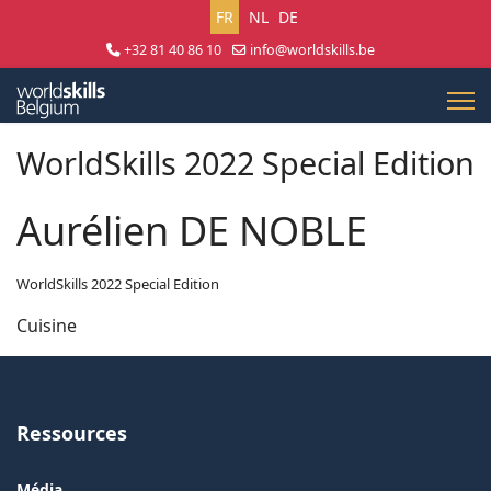
Sélectionnez votre langue
FR
NL
DE
+32 81 40 86 10
info@worldskills.be
Lun - Jeu 8:30 - 17:00 | Ven 8:30 - 15:00
WorldSkills 2022 Special Edition
Aurélien DE NOBLE
WorldSkills 2022 Special Edition
Cuisine
Ressources
Média