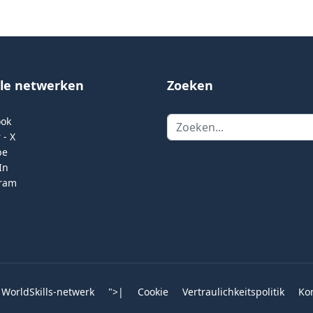
ale netwerken
Zoeken
Zoeken
ook
 - X
be
In
gram
 WorldSkills-netwerk
">
|
Cookie
Vertraulichkeitspolitik
Ko