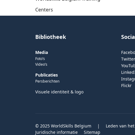
Centers
Bibliotheek
Soci
Media
Faceb
Foto’s
Twitter
Video’s
YouTu
Linked
Publicaties
Insta
Persberichten
Flickr
Visuele identiteit & logo
© 2025 WorldSkills Belgium
|
Leden van het
Juridische informatie
Sitemap