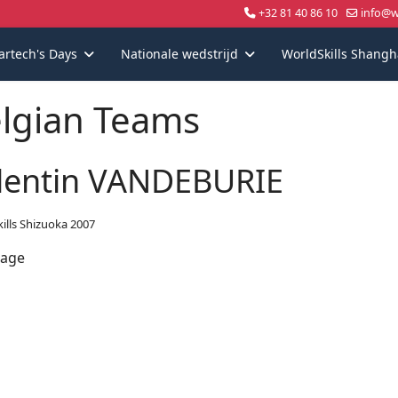
+32 81 40 86 10
info@wo
artech's Days
Nationale wedstrijd
WorldSkills Shangh
lgian Teams
lentin VANDEBURIE
ills Shizuoka 2007
lage