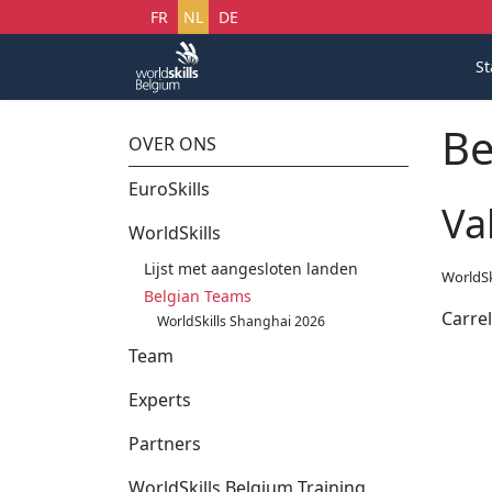
Selecteer uw taal
FR
NL
DE
St
Be
OVER ONS
EuroSkills
Va
WorldSkills
Lijst met aangesloten landen
WorldSk
Belgian Teams
Carre
WorldSkills Shanghai 2026
Team
Experts
Partners
WorldSkills Belgium Training