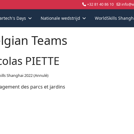
+32 81 40 86 10
info@wo
artech's Days
Nationale wedstrijd
WorldSkills Shangh
lgian Teams
colas PIETTE
ills Shanghai 2022 (Annulé)
gement des parcs et jardins