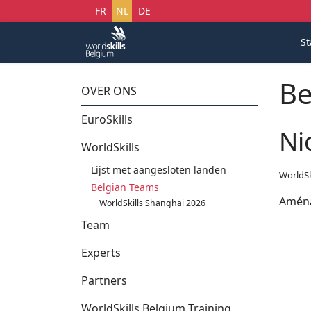
Selecteer uw taal
FR
NL
DE
St
Be
OVER ONS
EuroSkills
Ni
WorldSkills
Lijst met aangesloten landen
WorldSk
Belgian Teams
Aména
WorldSkills Shanghai 2026
Team
Experts
Partners
WorldSkills Belgium Training