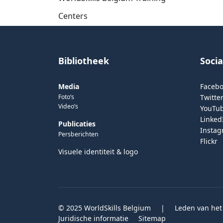
Centers
Bibliotheek
Soci
Media
Faceb
Foto’s
Twitter
Video’s
YouTu
Linked
Publicaties
Insta
Persberichten
Flickr
Visuele identiteit & logo
© 2025 WorldSkills Belgium
|
Leden van het
Juridische informatie
Sitemap