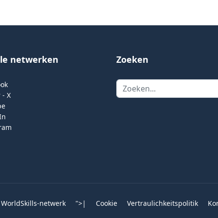
ale netwerken
Zoeken
Zoeken
ook
 - X
be
In
gram
 WorldSkills-netwerk
">
|
Cookie
Vertraulichkeitspolitik
Ko