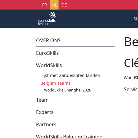
Selecteer uw taal
FR
NL
DE
St
Be
OVER ONS
EuroSkills
Cl
WorldSkills
Lijst met aangesloten landen
WorldSk
Belgian Teams
Servic
WorldSkills Shanghai 2026
Team
Experts
Partners
WorldSkills Belgium Training