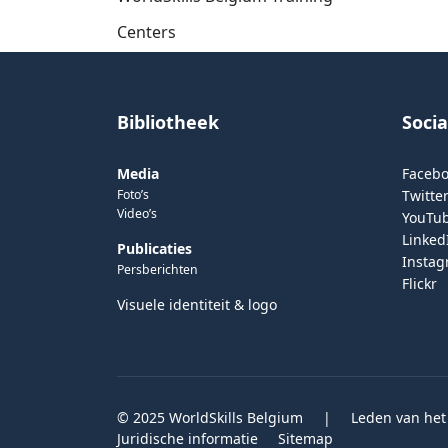
Centers
Bibliotheek
Soci
Media
Faceb
Foto’s
Twitter
Video’s
YouTu
Linked
Publicaties
Insta
Persberichten
Flickr
Visuele identiteit & logo
© 2025 WorldSkills Belgium
|
Leden van het
Juridische informatie
Sitemap