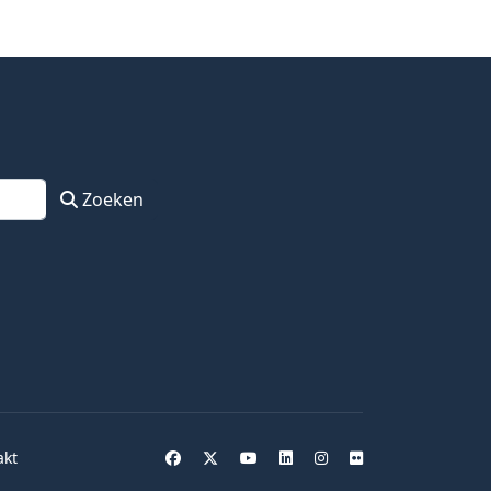
Zoeken
akt