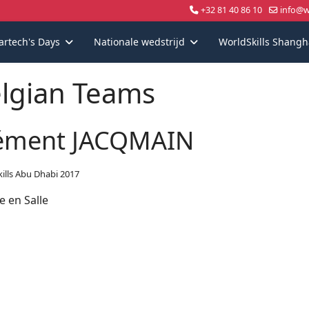
+32 81 40 86 10
info@wo
artech's Days
Nationale wedstrijd
WorldSkills Shangh
lgian Teams
ément JACQMAIN
ills Abu Dhabi 2017
e en Salle