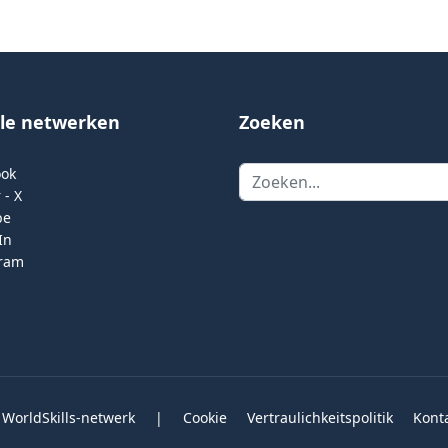
ale netwerken
Zoeken
Zoeken
ook
 - X
be
In
gram
 WorldSkills-netwerk
|
Cookie
Vertraulichkeitspolitik
Kont